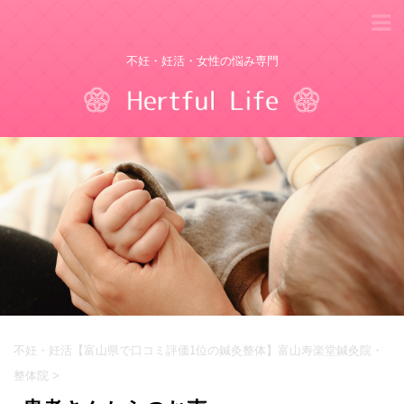
不妊・妊活・女性の悩み専門
不妊・妊活【富山県で口コミ評価1位の鍼灸整体】富山寿楽堂鍼灸院・
整体院
>