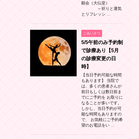
願会（大仏堂）
～祈りと運気
とリフレッシ ...
ごあいさつ
5/5午前のみ予約制
で診療あり【5月
の診療変更の日
時】
【当日予約可能な時間
もあります】 当院で
は、多くの患者さんが
前日もしくは数日前ま
でにご予約を お取りに
なることが多いです。
しかし、当日予約が可
能な時間もありますの
で、 お気軽にご予約希
望のお電話をい ...