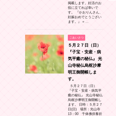
掲載します。妊活のお
役に立てれば幸いで
す。 『かおりんさん、
妊娠おめでとうござい
ます。』 = ...
ごあいさつ
５月２７日（日）
『子宝・安産・病
気平癒の秘仏』 光
山寺秘仏烏枢沙摩
明王御開帳しま
す。
５月２７日（日）
『子宝・安産・病気平
癒の秘仏』 光山寺秘仏
烏枢沙摩明王御開帳し
ます。 日時：５月２７
日(日) 場所：光山寺
13：00 千体佛供養祈