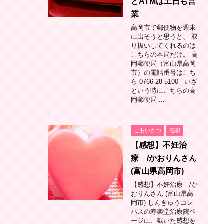
とATMは土日も営
業
高岡市で郵便物を週末
に出そうと思うと、 取
り扱いしてくれるのは
こちらの本局だけ。 高
岡郵便局（富山県高岡
市）の電話番号はこち
ら 0766-28-5100 いざ
という時にこちらの高
岡郵便局 ...
ごあいさつ
感想
【感想】不妊治
療 /かおりんさん
(富山県高岡市)
【感想】不妊治療 /か
おりんさん (富山県高
岡市) しんきゅうコン
パスの寿楽堂治療院ペ
ージに、戴いた感想を