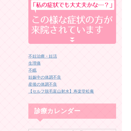
不妊治療・妊活
生理痛
不眠
妊娠中の体調不良
産後の体調不良
【セルフ脱毛富山射水】寿楽堂松庵
診療カレンダー