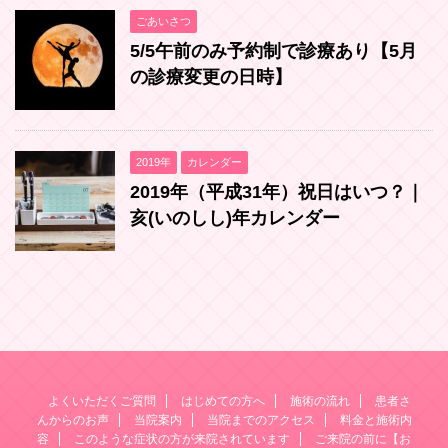
ごあいさつ
5/5午前のみ予約制で診療あり【5月
の診療変更の日時】
2019年
カレンダー
2019年（平成31年）祝日はいつ？｜
亥(いのしし)年カレンダー
よくいただくご質問
はじめての方へ
施術の流れ
患者さ
んからのお声
当院案内
当院までのアクセス
料金と施術内
容
このような症状の方が来院されています
ご来院の前に【お