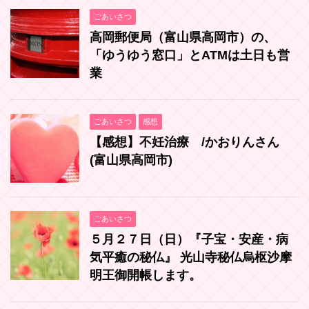
ごあいさつ
高岡郵便局（富山県高岡市）の、
「ゆうゆう窓口」とATMは土日も営
業
ごあいさつ
感想
【感想】不妊治療 /かおりんさん
(富山県高岡市)
ごあいさつ
５月２７日（日）『子宝・安産・病
気平癒の秘仏』 光山寺秘仏烏枢沙摩
明王御開帳します。