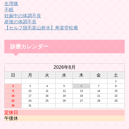
生理痛
不眠
妊娠中の体調不良
産後の体調不良
【セルフ脱毛富山射水】寿楽堂松庵
診療カレンダー
2026年8月
日
月
火
水
木
金
土
1
2
3
4
5
6
7
8
9
10
11
12
13
14
15
16
17
18
19
20
21
22
23
24
25
26
27
28
29
30
31
定休日
午後休